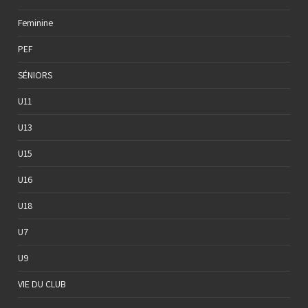
Feminine
PEF
SÉNIORS
U11
U13
U15
U16
U18
U7
U9
VIE DU CLUB