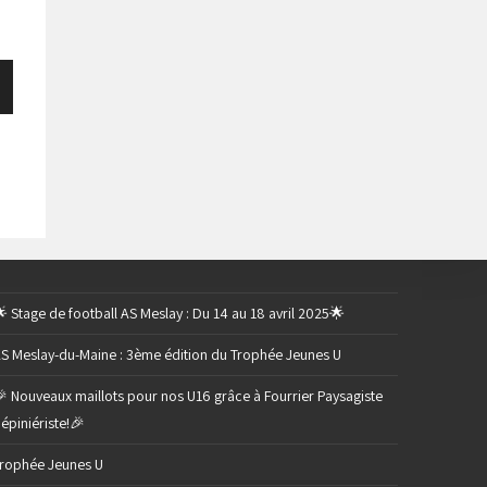
 Stage de football AS Meslay : Du 14 au 18 avril 2025🌟
S Meslay-du-Maine : 3ème édition du Trophée Jeunes U
 Nouveaux maillots pour nos U16 grâce à Fourrier Paysagiste
épiniériste!🎉
rophée Jeunes U