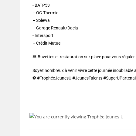
-⁠ BATP53
– ⁠OG Thermie
– ⁠Solewa
– Garage Renault/Dacia⁠
⁠- Intersport
– ⁠Crédit Mutuel
🍔 Buvettes et restauration sur place pour vous régaler 
Soyez nombreux à venir vivre cette journée inoubliable 
⚽️ #TrophéeJeunesU #JeunesTalents #SuperUPartena