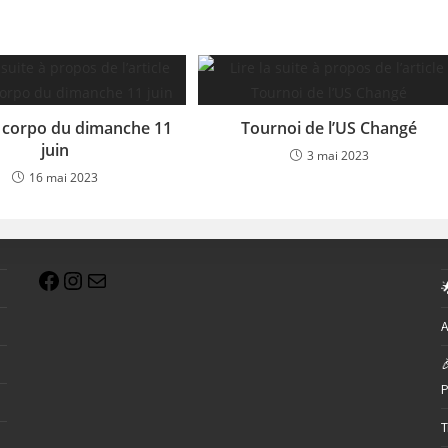
 corpo du dimanche 11
Tournoi de l’US Changé
juin
3 mai 2023
16 mai 2023

A

P
T