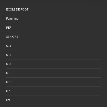
ÉCOLE DE FOOT
Feminine
PEF
SÉNIORS
U11
U13
U15
U16
U18
U7
U9