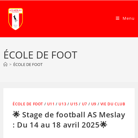
Skip
to
Menu
content
ÉCOLE DE FOOT
>
ÉCOLE DE FOOT
ÉCOLE DE FOOT
/
U11
/
U13
/
U15
/
U7
/
U9
/
VIE DU CLUB
🌟 Stage de football AS Meslay
: Du 14 au 18 avril 2025🌟