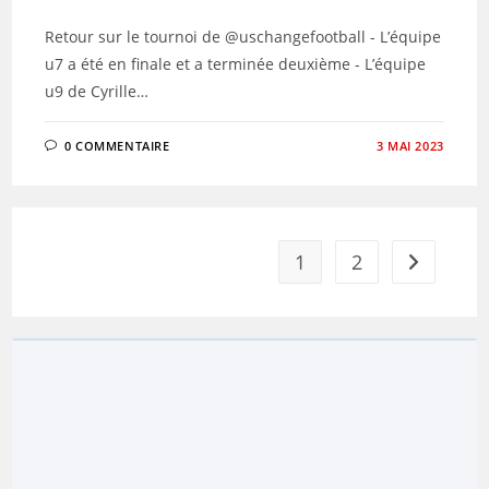
Retour sur le tournoi de @uschangefootball - L’équipe
u7 a été en finale et a terminée deuxième - L’équipe
u9 de Cyrille…
0 COMMENTAIRE
3 MAI 2023
1
2
Aller à la 