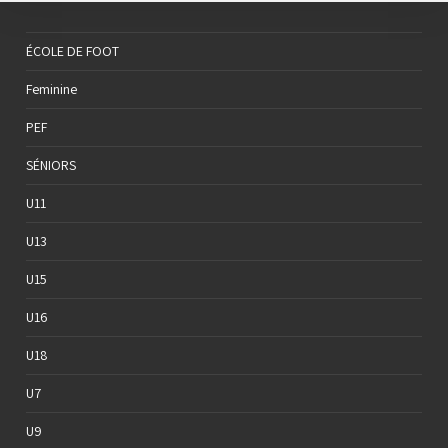
ÉCOLE DE FOOT
Feminine
PEF
SÉNIORS
U11
U13
U15
U16
U18
U7
U9