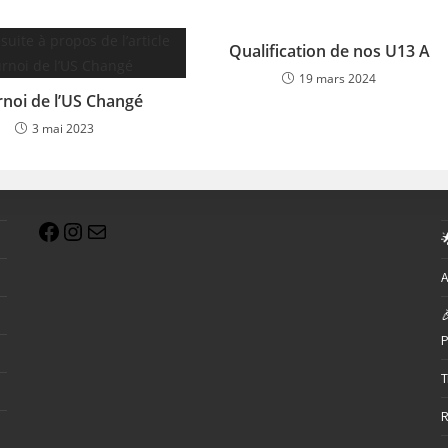
Qualification de nos U13 A
19 mars 2024
noi de l’US Changé
3 mai 2023

A

P
T
R