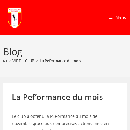
Skip
to
Menu
content
Blog
>
VIE DU CLUB
>
La Pef’ormance du mois
La Pef’ormance du mois
Le club a obtenu la PEF’ormance du mois de
novembre grâce aux nombreuses actions mise en