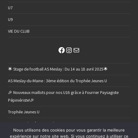
U7
U9
VIE DU CLUB
Facebook
Instagram
E-mail
🌟 Stage de football AS Meslay : Du 14 au 18 avril 2025🌟
AS Meslay-du-Maine : 3ème édition du Trophée Jeunes U
🎉 Nouveaux maillots pour nos U16 grâce à Fourrier Paysagiste
Pépiniériste!🎉
Trophée Jeunes U
Retour sur le 2 ème tour de nos U11 C
Nous utilisons des cookies pour vous garantir la meilleure
expérience sur notre site web. Si vous continuez à utiliser ce