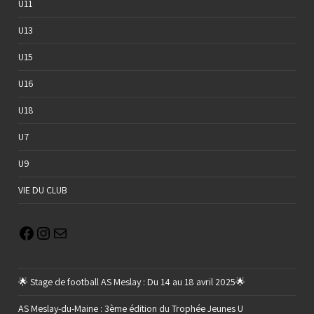
U11
U13
U15
U16
U18
U7
U9
VIE DU CLUB
🌟 Stage de football AS Meslay : Du 14 au 18 avril 2025🌟
AS Meslay-du-Maine : 3ème édition du Trophée Jeunes U